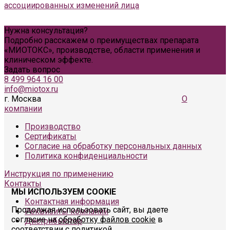
ассоциированных изменений лица
Нужна консультация?
Подробно расскажем о преимуществах препарата
«МИОТОКС», производстве, области применения и
клиническом эффекте.
Задать вопрос
8 499 964 16 00
info@miotox.ru
г. Москва
О
компании
Производство
Сертификаты
Согласие на обработку персональных данных
Политика конфиденциальности
Инструкция по применению
Контакты
МЫ ИСПОЛЬЗУЕМ COOKIE
Контактная информация
Продолжая использовать сайт, вы даете
Реквизиты компании
согласие на
обработку файлов cookie
в
Дистрибьютор
соответствии с
политикой